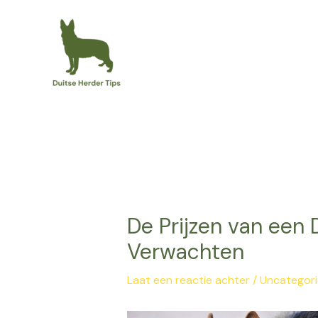
Ga
Bericht
naar
navigatie
de
inhoud
De Prijzen van een 
Verwachten
Laat een reactie achter
/
Uncategor