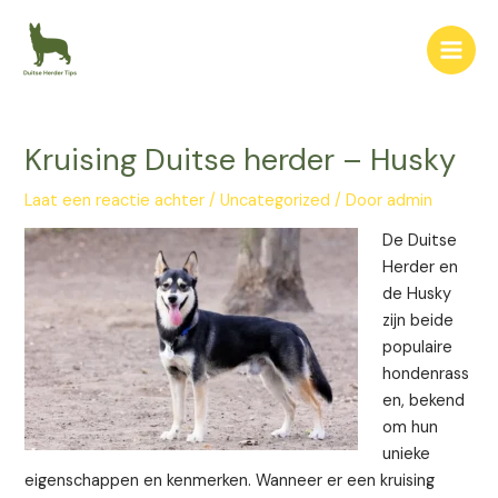
Ga
Bericht
Main
naar
navigatie
Men
de
inhoud
Kruising Duitse herder – Husky
Laat een reactie achter
/
Uncategorized
/ Door
admin
De Duitse
Herder en
de Husky
zijn beide
populaire
hondenrass
en, bekend
om hun
unieke
eigenschappen en kenmerken. Wanneer er een kruising